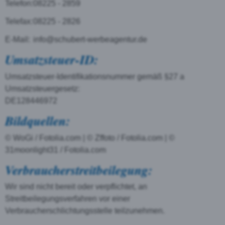
Telefon:
08225 - 2859
Telefax:
08225 - 2826
E-Mail:
info@schubert-werbeagentur.de
Umsatzsteuer-ID:
Umsatzsteuer-Identifikationsnummer gemäß §27 a
Umsatzsteuergesetz:
DE128446972
Bildquellen:
© WoGi / Fotolia.com | © Zffoto / Fotolia.com | ©
31moonlight31 / Fotolia.com
Verbraucherstreitbeilegung:
Wir sind nicht bereit oder verpflichtet, an
Streitbeilegungsverfahren vor einer
Verbraucherschlichtungsstelle teilzunehmen.