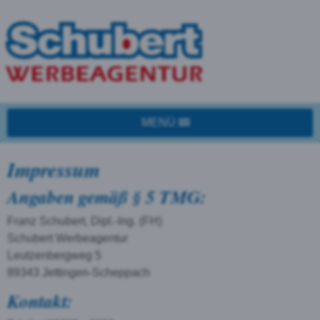
MENÜ
Impressum
Angaben gemäß § 5 TMG:
Franz Schubert, Dipl.-Ing. (FH)
Schubert Werbeagentur
Leutzenbergweg 5
89343 Jettingen-Scheppach
Kontakt: