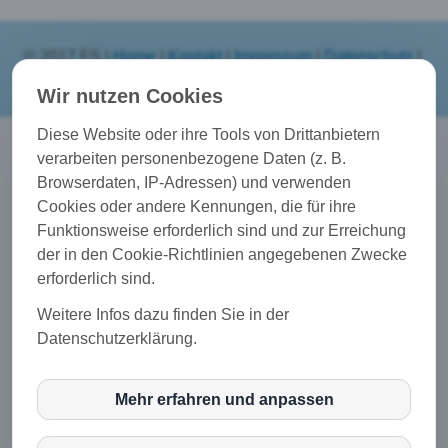
© 2017 FS |
Home
|
Kontakt
|
Impressum
|
Datenschutz
|
Haftungsausschluss
Wir nutzen Cookies
Diese Website oder ihre Tools von Drittanbietern
verarbeiten personenbezogene Daten (z. B.
Unsere Dienstleistungen
Browserdaten, IP-Adressen) und verwenden
Suchmaschinenoptimierung (SEO), Social Media, Web
Cookies oder andere Kennungen, die für ihre
Design, Webhosting, u.v.m. Bei uns werden Sie
Funktionsweise erforderlich sind und zur Erreichung
kompetent und vollumfänglich betreut!
der in den Cookie-Richtlinien angegebenen Zwecke
Ihre Website als CMS
erforderlich sind.
Praktisch: Von überall und zu jederzeit Ihre Website
Weitere Infos dazu finden Sie in der
direkt online bearbeiten. Intuitiv und sehr einfach zu
Datenschutzerklärung.
bedienen, auch ohne Vorkenntnisse!
Kontaktdaten
Mehr erfahren und anpassen
Dipl.-Ing. (FH) Franz Schubert, Leutzenbergweg 5,
inCMS
89343 Jettingen-Scheppach
E-Mail: info@schubert-werbeagentur.de